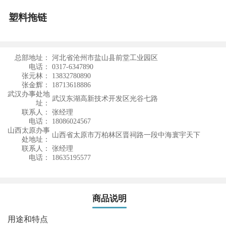
塑料拖链
总部地址：
河北省沧州市盐山县前堂工业园区
电话：
0317-6347890
张元林：
13832780890
张金辉：
18713618886
武汉办事处地
武汉东湖高新技术开发区光谷七路
址：
联系人：
张经理
电话：
18086024567
山西太原办事
山西省太原市万柏林区晋祠路一段中海寰宇天下
处地址：
联系人：
张经理
电话：
18635195577
商品说明
用途和特点